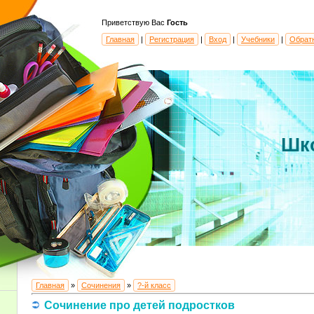
Приветствую Вас
Гость
Главная
|
Регистрация
|
Вход
|
Учебники
|
Обрат
Шк
Главная
»
Сочинения
»
?-й класс
Сочинение про детей подростков