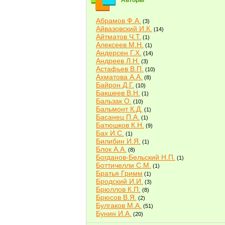
Авторы
Абрамов Ф.А.
(3)
Айвазовский И.К.
(14)
Айтматов Ч.Т.
(1)
Алексеев М.Н.
(1)
Андерсен Г.Х.
(14)
Андреев Л.Н.
(3)
Астафьев В.П.
(10)
Ахматова А.А.
(8)
Байрон Д.Г.
(10)
Бакшеев В.Н.
(1)
Бальзак О.
(10)
Бальмонт К.Д.
(1)
Басанец П.А.
(1)
Батюшков К.Н.
(9)
Бах И.С.
(1)
Билибин И.Я.
(1)
Блок А.А.
(8)
Богданов-Бельский Н.П.
(1)
Боттичелли С.М.
(1)
Братья Гримм
(1)
Бродский И.И.
(3)
Брюллов К.П.
(8)
Брюсов В.Я.
(2)
Булгаков М.А.
(51)
Бунин И.А.
(20)
Быков В.В.
(2)