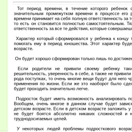
Тот период времени, в течение которого ребенок с
значительным промежутком времени в процессе его 
времени принимает на себя полную ответственность за те
то есть он становится полностью самостоятельным. Т
ответственность за все те действия, которые совершаешь
Характер который сформировался у ребенка к концу т
помогать ему в период юношества. Этот характер буд
возрасте.
Он будет хорошо сформирован только лишь по достижен
Если родители не привили своему ребенку таки
решительность, уверенность в себе, а также не привили
рода поступках, то очень многие вещи будут для него 
применения по жизни. Если же это наоборот было сдел
будет проходить значительно легче.
Подросток будет иметь возможность анализировать пос
Вообщем, очень многое в данном случае будет зависе
детском возрасте. Если в детском возрасте заложить у
не будет боятся абсолютно никаких сложностей и 
труднодосигаемых целей.
У некоторых людей проблемы подросткового возрас