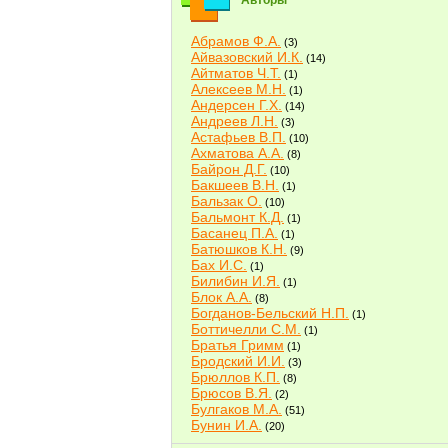
Авторы
Абрамов Ф.А.
(3)
Айвазовский И.К.
(14)
Айтматов Ч.Т.
(1)
Алексеев М.Н.
(1)
Андерсен Г.Х.
(14)
Андреев Л.Н.
(3)
Астафьев В.П.
(10)
Ахматова А.А.
(8)
Байрон Д.Г.
(10)
Бакшеев В.Н.
(1)
Бальзак О.
(10)
Бальмонт К.Д.
(1)
Басанец П.А.
(1)
Батюшков К.Н.
(9)
Бах И.С.
(1)
Билибин И.Я.
(1)
Блок А.А.
(8)
Богданов-Бельский Н.П.
(1)
Боттичелли С.М.
(1)
Братья Гримм
(1)
Бродский И.И.
(3)
Брюллов К.П.
(8)
Брюсов В.Я.
(2)
Булгаков М.А.
(51)
Бунин И.А.
(20)
Быков В.В.
(2)