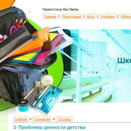
Приветствую Вас
Гость
Главная
|
Регистрация
|
Вход
|
Учебники
|
Обрат
Шк
Главная
»
Сочинения
»
?-й класс
Проблема ценности детства