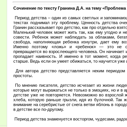
Сочинение по тексту Гранина Д.А. на тему «Проблема
Период детства – один из самых светлых и запоминающи
текстах поднимал эту проблему. Ценность детства оче
Гранин рассказывает про детство, как про отдельно взято
Маленький человек может жить так, как ему угодно и н
совести. Ребенок может наблюдать за облаками, бега
свобода, наполняющая ребенка изнутри, дает ему воз
Именно поэтому «ложь» и «ребенок» — это не со
превращается во взрослеющего человека. Он начинает и
пропадает наивность. И именно в тот момент, когда р
старше. Ведь если он умеет обижаться, то научится уже 
Для автора детство представляется неким периодом в
простоты.
По мнению писателя, детство исчезает из жизни люде
которые могут выражаться не только в эмоциях, но и в а
детстве уже не повторяется. Невозможно во взрослой 
хлеба, которую раньше грызли, идя из булочной. Так 
внимание на серебристые от снега ветви яблонь в городс
в детстве все по-другому.
Период детства знаменуется восторгом, чудесами, радо