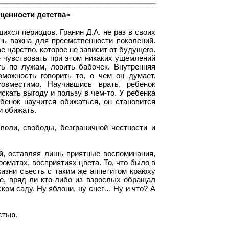
 ценности детства»
хся периодов. Гранин Д.А. не раз в своих
нь важна для преемственности поколений.
е царство, которое не зависит от будущего.
е чувствовать при этом никаких ущемлений
ть по лужам, ловить бабочек. Внутренняя
можность говорить то, о чем он думает.
вместимо. Научившись врать, ребенок
скать выгоду и пользу в чем-то. У ребенка
ебенок научится обижаться, он становится
и обижать.
оли, свободы, безграничной честности и
й, оставляя лишь приятные воспоминания,
роматах, восприятиях цвета. То, что было в
жизни съесть с таким же аппетитом краюху
же, вряд ли кто-либо из взрослых обращал
ком саду. Ну яблони, ну снег… Ну и что? А
стью.