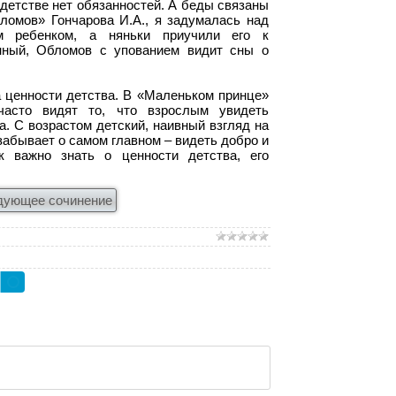
 детстве нет обязанностей. А беды связаны
ломов» Гончарова И.А., я задумалась над
м ребенком, а няньки приучили его к
енный, Обломов с упованием видит сны о
 ценности детства. В «Маленьком принце»
асто видят то, что взрослым увидеть
а. С возрастом детский, наивный взгляд на
забывает о самом главном – видеть добро и
 важно знать о ценности детства, его
дующее сочинение