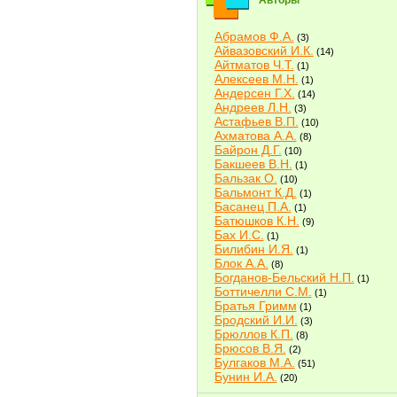
Авторы
Абрамов Ф.А.
(3)
Айвазовский И.К.
(14)
Айтматов Ч.Т.
(1)
Алексеев М.Н.
(1)
Андерсен Г.Х.
(14)
Андреев Л.Н.
(3)
Астафьев В.П.
(10)
Ахматова А.А.
(8)
Байрон Д.Г.
(10)
Бакшеев В.Н.
(1)
Бальзак О.
(10)
Бальмонт К.Д.
(1)
Басанец П.А.
(1)
Батюшков К.Н.
(9)
Бах И.С.
(1)
Билибин И.Я.
(1)
Блок А.А.
(8)
Богданов-Бельский Н.П.
(1)
Боттичелли С.М.
(1)
Братья Гримм
(1)
Бродский И.И.
(3)
Брюллов К.П.
(8)
Брюсов В.Я.
(2)
Булгаков М.А.
(51)
Бунин И.А.
(20)
Быков В.В.
(2)