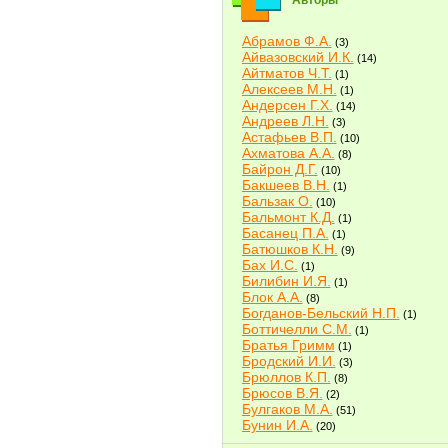
Авторы
Абрамов Ф.А.
(3)
Айвазовский И.К.
(14)
Айтматов Ч.Т.
(1)
Алексеев М.Н.
(1)
Андерсен Г.Х.
(14)
Андреев Л.Н.
(3)
Астафьев В.П.
(10)
Ахматова А.А.
(8)
Байрон Д.Г.
(10)
Бакшеев В.Н.
(1)
Бальзак О.
(10)
Бальмонт К.Д.
(1)
Басанец П.А.
(1)
Батюшков К.Н.
(9)
Бах И.С.
(1)
Билибин И.Я.
(1)
Блок А.А.
(8)
Богданов-Бельский Н.П.
(1)
Боттичелли С.М.
(1)
Братья Гримм
(1)
Бродский И.И.
(3)
Брюллов К.П.
(8)
Брюсов В.Я.
(2)
Булгаков М.А.
(51)
Бунин И.А.
(20)
Быков В.В.
(2)