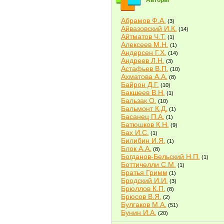
Авторы
Абрамов Ф.А.
(3)
Айвазовский И.К.
(14)
Айтматов Ч.Т.
(1)
Алексеев М.Н.
(1)
Андерсен Г.Х.
(14)
Андреев Л.Н.
(3)
Астафьев В.П.
(10)
Ахматова А.А.
(8)
Байрон Д.Г.
(10)
Бакшеев В.Н.
(1)
Бальзак О.
(10)
Бальмонт К.Д.
(1)
Басанец П.А.
(1)
Батюшков К.Н.
(9)
Бах И.С.
(1)
Билибин И.Я.
(1)
Блок А.А.
(8)
Богданов-Бельский Н.П.
(1)
Боттичелли С.М.
(1)
Братья Гримм
(1)
Бродский И.И.
(3)
Брюллов К.П.
(8)
Брюсов В.Я.
(2)
Булгаков М.А.
(51)
Бунин И.А.
(20)
Быков В.В.
(2)