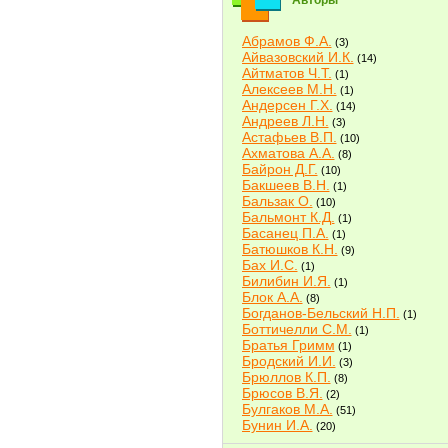
Авторы
Абрамов Ф.А.
(3)
Айвазовский И.К.
(14)
Айтматов Ч.Т.
(1)
Алексеев М.Н.
(1)
Андерсен Г.Х.
(14)
Андреев Л.Н.
(3)
Астафьев В.П.
(10)
Ахматова А.А.
(8)
Байрон Д.Г.
(10)
Бакшеев В.Н.
(1)
Бальзак О.
(10)
Бальмонт К.Д.
(1)
Басанец П.А.
(1)
Батюшков К.Н.
(9)
Бах И.С.
(1)
Билибин И.Я.
(1)
Блок А.А.
(8)
Богданов-Бельский Н.П.
(1)
Боттичелли С.М.
(1)
Братья Гримм
(1)
Бродский И.И.
(3)
Брюллов К.П.
(8)
Брюсов В.Я.
(2)
Булгаков М.А.
(51)
Бунин И.А.
(20)
Быков В.В.
(2)