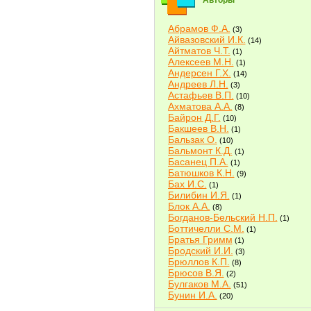
Авторы
Абрамов Ф.А.
(3)
Айвазовский И.К.
(14)
Айтматов Ч.Т.
(1)
Алексеев М.Н.
(1)
Андерсен Г.Х.
(14)
Андреев Л.Н.
(3)
Астафьев В.П.
(10)
Ахматова А.А.
(8)
Байрон Д.Г.
(10)
Бакшеев В.Н.
(1)
Бальзак О.
(10)
Бальмонт К.Д.
(1)
Басанец П.А.
(1)
Батюшков К.Н.
(9)
Бах И.С.
(1)
Билибин И.Я.
(1)
Блок А.А.
(8)
Богданов-Бельский Н.П.
(1)
Боттичелли С.М.
(1)
Братья Гримм
(1)
Бродский И.И.
(3)
Брюллов К.П.
(8)
Брюсов В.Я.
(2)
Булгаков М.А.
(51)
Бунин И.А.
(20)
Быков В.В.
(2)