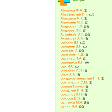
Авторы
Абрамов Ф.А.
(3)
Айвазовский И.К.
(14)
Айтматов Ч.Т.
(1)
Алексеев М.Н.
(1)
Андерсен Г.Х.
(14)
Андреев Л.Н.
(3)
Астафьев В.П.
(10)
Ахматова А.А.
(8)
Байрон Д.Г.
(10)
Бакшеев В.Н.
(1)
Бальзак О.
(10)
Бальмонт К.Д.
(1)
Басанец П.А.
(1)
Батюшков К.Н.
(9)
Бах И.С.
(1)
Билибин И.Я.
(1)
Блок А.А.
(8)
Богданов-Бельский Н.П.
(1)
Боттичелли С.М.
(1)
Братья Гримм
(1)
Бродский И.И.
(3)
Брюллов К.П.
(8)
Брюсов В.Я.
(2)
Булгаков М.А.
(51)
Бунин И.А.
(20)
Быков В.В.
(2)