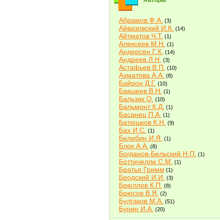
Авторы
Абрамов Ф.А.
(3)
Айвазовский И.К.
(14)
Айтматов Ч.Т.
(1)
Алексеев М.Н.
(1)
Андерсен Г.Х.
(14)
Андреев Л.Н.
(3)
Астафьев В.П.
(10)
Ахматова А.А.
(8)
Байрон Д.Г.
(10)
Бакшеев В.Н.
(1)
Бальзак О.
(10)
Бальмонт К.Д.
(1)
Басанец П.А.
(1)
Батюшков К.Н.
(9)
Бах И.С.
(1)
Билибин И.Я.
(1)
Блок А.А.
(8)
Богданов-Бельский Н.П.
(1)
Боттичелли С.М.
(1)
Братья Гримм
(1)
Бродский И.И.
(3)
Брюллов К.П.
(8)
Брюсов В.Я.
(2)
Булгаков М.А.
(51)
Бунин И.А.
(20)
Быков В.В.
(2)