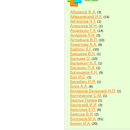
Авторы
Абрамов Ф.А.
(3)
Айвазовский И.К.
(14)
Айтматов Ч.Т.
(1)
Алексеев М.Н.
(1)
Андерсен Г.Х.
(14)
Андреев Л.Н.
(3)
Астафьев В.П.
(10)
Ахматова А.А.
(8)
Байрон Д.Г.
(10)
Бакшеев В.Н.
(1)
Бальзак О.
(10)
Бальмонт К.Д.
(1)
Басанец П.А.
(1)
Батюшков К.Н.
(9)
Бах И.С.
(1)
Билибин И.Я.
(1)
Блок А.А.
(8)
Богданов-Бельский Н.П.
(1)
Боттичелли С.М.
(1)
Братья Гримм
(1)
Бродский И.И.
(3)
Брюллов К.П.
(8)
Брюсов В.Я.
(2)
Булгаков М.А.
(51)
Бунин И.А.
(20)
Быков В.В.
(2)