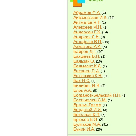
Авторы
Абрамов Ф.А.
(3)
Айвазовский И.К.
(14)
Айтматов Ч.Т.
(1)
Алексеев М.Н.
(1)
Андерсен Г.Х.
(14)
Андреев Л.Н.
(3)
Астафьев В.П.
(10)
Ахматова А.А.
(8)
Байрон Д.Г.
(10)
Бакшеев В.Н.
(1)
Бальзак О.
(10)
Бальмонт К.Д.
(1)
Басанец П.А.
(1)
Батюшков К.Н.
(9)
Бах И.С.
(1)
Билибин И.Я.
(1)
Блок А.А.
(8)
Богданов-Бельский Н.П.
(1)
Боттичелли С.М.
(1)
Братья Гримм
(1)
Бродский И.И.
(3)
Брюллов К.П.
(8)
Брюсов В.Я.
(2)
Булгаков М.А.
(51)
Бунин И.А.
(20)
Быков В.В.
(2)