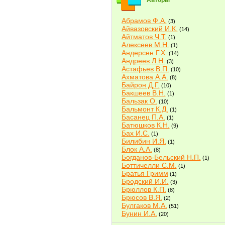
Авторы
Абрамов Ф.А.
(3)
Айвазовский И.К.
(14)
Айтматов Ч.Т.
(1)
Алексеев М.Н.
(1)
Андерсен Г.Х.
(14)
Андреев Л.Н.
(3)
Астафьев В.П.
(10)
Ахматова А.А.
(8)
Байрон Д.Г.
(10)
Бакшеев В.Н.
(1)
Бальзак О.
(10)
Бальмонт К.Д.
(1)
Басанец П.А.
(1)
Батюшков К.Н.
(9)
Бах И.С.
(1)
Билибин И.Я.
(1)
Блок А.А.
(8)
Богданов-Бельский Н.П.
(1)
Боттичелли С.М.
(1)
Братья Гримм
(1)
Бродский И.И.
(3)
Брюллов К.П.
(8)
Брюсов В.Я.
(2)
Булгаков М.А.
(51)
Бунин И.А.
(20)
Быков В.В.
(2)