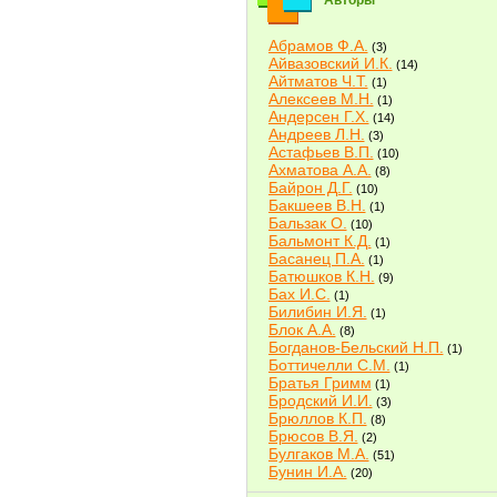
Авторы
Абрамов Ф.А.
(3)
Айвазовский И.К.
(14)
Айтматов Ч.Т.
(1)
Алексеев М.Н.
(1)
Андерсен Г.Х.
(14)
Андреев Л.Н.
(3)
Астафьев В.П.
(10)
Ахматова А.А.
(8)
Байрон Д.Г.
(10)
Бакшеев В.Н.
(1)
Бальзак О.
(10)
Бальмонт К.Д.
(1)
Басанец П.А.
(1)
Батюшков К.Н.
(9)
Бах И.С.
(1)
Билибин И.Я.
(1)
Блок А.А.
(8)
Богданов-Бельский Н.П.
(1)
Боттичелли С.М.
(1)
Братья Гримм
(1)
Бродский И.И.
(3)
Брюллов К.П.
(8)
Брюсов В.Я.
(2)
Булгаков М.А.
(51)
Бунин И.А.
(20)
Быков В.В.
(2)