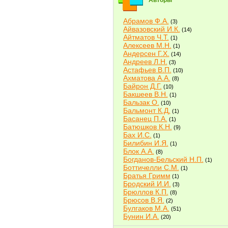
Авторы
Абрамов Ф.А.
(3)
Айвазовский И.К.
(14)
Айтматов Ч.Т.
(1)
Алексеев М.Н.
(1)
Андерсен Г.Х.
(14)
Андреев Л.Н.
(3)
Астафьев В.П.
(10)
Ахматова А.А.
(8)
Байрон Д.Г.
(10)
Бакшеев В.Н.
(1)
Бальзак О.
(10)
Бальмонт К.Д.
(1)
Басанец П.А.
(1)
Батюшков К.Н.
(9)
Бах И.С.
(1)
Билибин И.Я.
(1)
Блок А.А.
(8)
Богданов-Бельский Н.П.
(1)
Боттичелли С.М.
(1)
Братья Гримм
(1)
Бродский И.И.
(3)
Брюллов К.П.
(8)
Брюсов В.Я.
(2)
Булгаков М.А.
(51)
Бунин И.А.
(20)
Быков В.В.
(2)