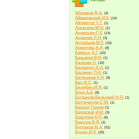
Авторы
Абрамов Ф.А.
(3)
Айвазовский И.К.
(14)
Айтматов Ч.Т.
(1)
Алексеев М.Н.
(1)
Андерсен Г.Х.
(14)
Андреев Л.Н.
(3)
Астафьев В.П.
(10)
Ахматова А.А.
(8)
Байрон Д.Г.
(10)
Бакшеев В.Н.
(1)
Бальзак О.
(10)
Бальмонт К.Д.
(1)
Басанец П.А.
(1)
Батюшков К.Н.
(9)
Бах И.С.
(1)
Билибин И.Я.
(1)
Блок А.А.
(8)
Богданов-Бельский Н.П.
(1)
Боттичелли С.М.
(1)
Братья Гримм
(1)
Бродский И.И.
(3)
Брюллов К.П.
(8)
Брюсов В.Я.
(2)
Булгаков М.А.
(51)
Бунин И.А.
(20)
Быков В.В.
(2)