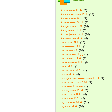
Авторы
Абрамов Ф.А.
(3)
Айвазовский И.К.
(14)
Айтматов Ч.Т.
(1)
Алексеев М.Н.
(1)
Андерсен Г.Х.
(14)
Андреев Л.Н.
(3)
Астафьев В.П.
(10)
Ахматова А.А.
(8)
Байрон Д.Г.
(10)
Бакшеев В.Н.
(1)
Бальзак О.
(10)
Бальмонт К.Д.
(1)
Басанец П.А.
(1)
Батюшков К.Н.
(9)
Бах И.С.
(1)
Билибин И.Я.
(1)
Блок А.А.
(8)
Богданов-Бельский Н.П.
(1)
Боттичелли С.М.
(1)
Братья Гримм
(1)
Бродский И.И.
(3)
Брюллов К.П.
(8)
Брюсов В.Я.
(2)
Булгаков М.А.
(51)
Бунин И.А.
(20)
Быков В.В.
(2)