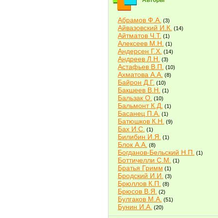
Авторы
Абрамов Ф.А.
(3)
Айвазовский И.К.
(14)
Айтматов Ч.Т.
(1)
Алексеев М.Н.
(1)
Андерсен Г.Х.
(14)
Андреев Л.Н.
(3)
Астафьев В.П.
(10)
Ахматова А.А.
(8)
Байрон Д.Г.
(10)
Бакшеев В.Н.
(1)
Бальзак О.
(10)
Бальмонт К.Д.
(1)
Басанец П.А.
(1)
Батюшков К.Н.
(9)
Бах И.С.
(1)
Билибин И.Я.
(1)
Блок А.А.
(8)
Богданов-Бельский Н.П.
(1)
Боттичелли С.М.
(1)
Братья Гримм
(1)
Бродский И.И.
(3)
Брюллов К.П.
(8)
Брюсов В.Я.
(2)
Булгаков М.А.
(51)
Бунин И.А.
(20)
Быков В.В.
(2)