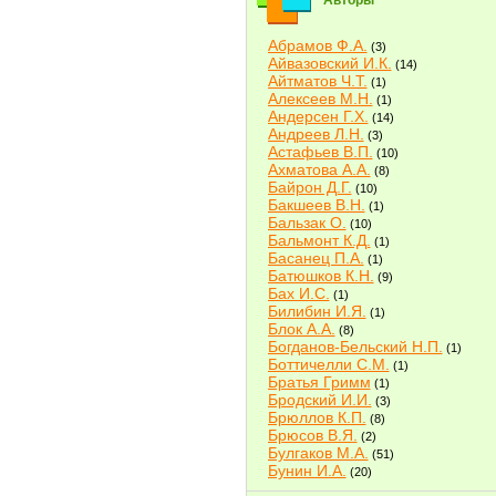
Авторы
Абрамов Ф.А.
(3)
Айвазовский И.К.
(14)
Айтматов Ч.Т.
(1)
Алексеев М.Н.
(1)
Андерсен Г.Х.
(14)
Андреев Л.Н.
(3)
Астафьев В.П.
(10)
Ахматова А.А.
(8)
Байрон Д.Г.
(10)
Бакшеев В.Н.
(1)
Бальзак О.
(10)
Бальмонт К.Д.
(1)
Басанец П.А.
(1)
Батюшков К.Н.
(9)
Бах И.С.
(1)
Билибин И.Я.
(1)
Блок А.А.
(8)
Богданов-Бельский Н.П.
(1)
Боттичелли С.М.
(1)
Братья Гримм
(1)
Бродский И.И.
(3)
Брюллов К.П.
(8)
Брюсов В.Я.
(2)
Булгаков М.А.
(51)
Бунин И.А.
(20)
Быков В.В.
(2)