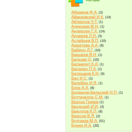
Авторы
Абрамов Ф.А.
(3)
Айвазовский И.К.
(14)
Айтматов Ч.Т.
(1)
Алексеев М.Н.
(1)
Андерсен Г.Х.
(14)
Андреев Л.Н.
(3)
Астафьев В.П.
(10)
Ахматова А.А.
(8)
Байрон Д.Г.
(10)
Бакшеев В.Н.
(1)
Бальзак О.
(10)
Бальмонт К.Д.
(1)
Басанец П.А.
(1)
Батюшков К.Н.
(9)
Бах И.С.
(1)
Билибин И.Я.
(1)
Блок А.А.
(8)
Богданов-Бельский Н.П.
(1)
Боттичелли С.М.
(1)
Братья Гримм
(1)
Бродский И.И.
(3)
Брюллов К.П.
(8)
Брюсов В.Я.
(2)
Булгаков М.А.
(51)
Бунин И.А.
(20)
Быков В.В.
(2)