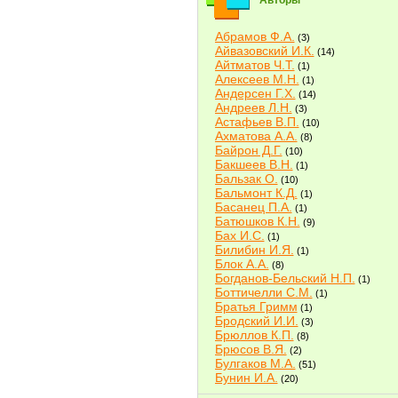
Авторы
Абрамов Ф.А.
(3)
Айвазовский И.К.
(14)
Айтматов Ч.Т.
(1)
Алексеев М.Н.
(1)
Андерсен Г.Х.
(14)
Андреев Л.Н.
(3)
Астафьев В.П.
(10)
Ахматова А.А.
(8)
Байрон Д.Г.
(10)
Бакшеев В.Н.
(1)
Бальзак О.
(10)
Бальмонт К.Д.
(1)
Басанец П.А.
(1)
Батюшков К.Н.
(9)
Бах И.С.
(1)
Билибин И.Я.
(1)
Блок А.А.
(8)
Богданов-Бельский Н.П.
(1)
Боттичелли С.М.
(1)
Братья Гримм
(1)
Бродский И.И.
(3)
Брюллов К.П.
(8)
Брюсов В.Я.
(2)
Булгаков М.А.
(51)
Бунин И.А.
(20)
Быков В.В.
(2)