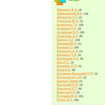
Авторы
Абрамов Ф.А.
(3)
Айвазовский И.К.
(14)
Айтматов Ч.Т.
(1)
Алексеев М.Н.
(1)
Андерсен Г.Х.
(14)
Андреев Л.Н.
(3)
Астафьев В.П.
(10)
Ахматова А.А.
(8)
Байрон Д.Г.
(10)
Бакшеев В.Н.
(1)
Бальзак О.
(10)
Бальмонт К.Д.
(1)
Басанец П.А.
(1)
Батюшков К.Н.
(9)
Бах И.С.
(1)
Билибин И.Я.
(1)
Блок А.А.
(8)
Богданов-Бельский Н.П.
(1)
Боттичелли С.М.
(1)
Братья Гримм
(1)
Бродский И.И.
(3)
Брюллов К.П.
(8)
Брюсов В.Я.
(2)
Булгаков М.А.
(51)
Бунин И.А.
(20)
Быков В.В.
(2)