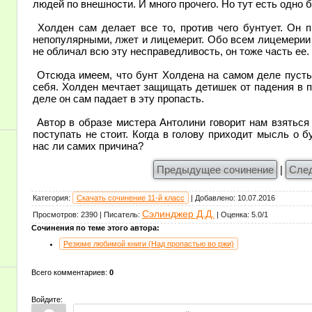
людей по внешности. И много прочего. Но тут есть одно 
Холден сам делает все то, против чего бунтует. Он п
непопулярными, лжет и лицемерит. Обо всем лицемерии и
не обличал всю эту несправедливость, он тоже часть ее.
Отсюда имеем, что бунт Холдена на самом деле пусты
себя. Холден мечтает защищать детишек от падения в п
деле он сам падает в эту пропасть.
Автор в образе мистера Антолини говорит нам взяться 
поступать не стоит. Когда в голову приходит мысль о б
нас ли самих причина?
Предыдущее сочинение
|
Сле
Категория
:
Скачать сочинение 11-й класс
|
Добавлено
:
10.07.2016
Сэлинджер Д.Д.
Просмотров
:
2390
|
Писатель
:
|
Оценка
:
5.0
/
1
Сочинения по теме этого автора:
Резюме любимой книги (Над пропастью во ржи)
Всего комментариев
:
0
Войдите: