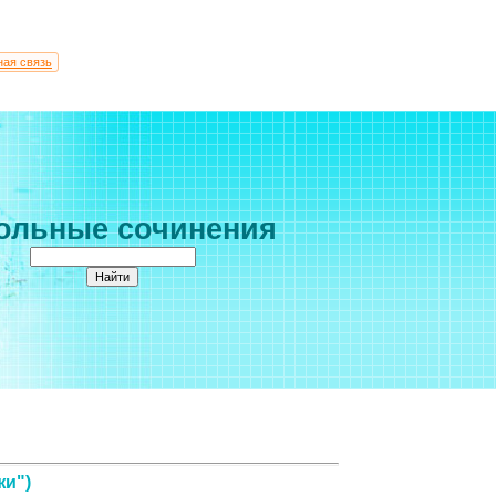
ная связь
ольные сочинения
жи")