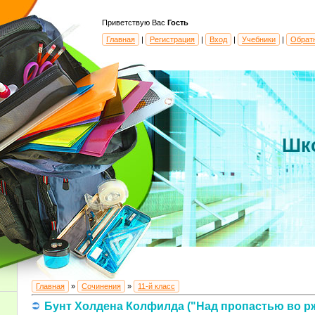
Приветствую Вас
Гость
Главная
|
Регистрация
|
Вход
|
Учебники
|
Обрат
Шк
Главная
»
Сочинения
»
11-й класс
Бунт Холдена Колфилда ("Над пропастью во р