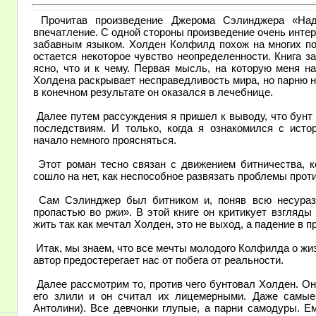
Прочитав произведение Джерома Сэлинджера «Над 
впечатление. С одной стороны произведение очень инте
забавным языком. Холден Колфилд похож на многих по
остается некоторое чувство неопределенности. Книга з
ясно, что и к чему. Первая мысль, на которую меня на
Холдена раскрывает несправедливость мира, но парню н
в конечном результате он оказался в лечебнице.
Далее путем рассуждения я пришел к выводу, что бунт 
последствиям. И только, когда я ознакомился с исто
начало немного проясняться.
Этот роман тесно связан с движением битничества, к
сошло на нет, как неспособное развязать проблемы прот
Сам Сэлинджер был битником и, поняв всю несураз
пропастью во ржи». В этой книге он критикует взгляды
жить так как мечтал Холден, это не выход, а падение в п
Итак, мы знаем, что все мечты молодого Колфилда о жизн
автор предостерегает нас от побега от реальности.
Далее рассмотрим то, против чего бунтовал Холден. Он
его злили и он считал их лицемерными. Даже самы
Антолини). Все девчонки глупые, а парни самодуры. Ем