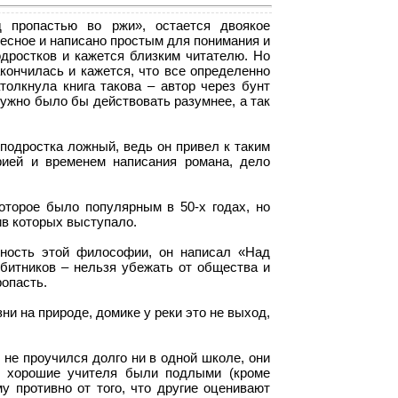
пропастью во ржи», остается двоякое
ресное и написано простым для понимания и
дростков и кажется близким читателю. Но
акончилась и кажется, что все определенно
толкнула книга такова – автор через бунт
ужно было бы действовать разумнее, а так
подростка ложный, ведь он привел к таким
рией и временем написания романа, дело
оторое было популярным в 50-х годах, но
ив которых выступало.
ность этой философии, он написал «Над
 битников – нельзя убежать от общества и
ропасть.
и на природе, домике у реки это не выход,
 не проучился долго ни в одной школе, они
е хорошие учителя были подлыми (кроме
у противно от того, что другие оценивают