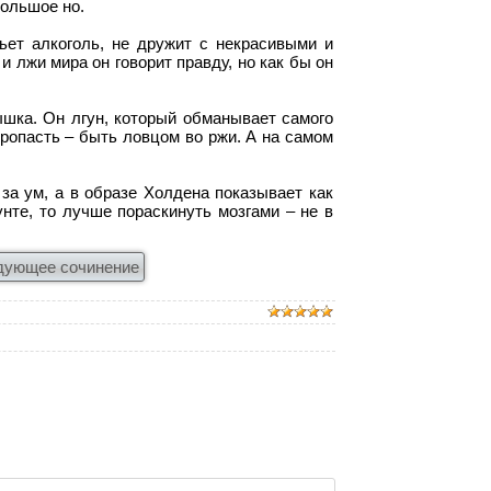
большое но.
ьет алкоголь, не дружит с некрасивыми и
 лжи мира он говорит правду, но как бы он
шка. Он лгун, который обманывает самого
ропасть – быть ловцом во ржи. А на самом
за ум, а в образе Холдена показывает как
унте, то лучше пораскинуть мозгами – не в
дующее сочинение