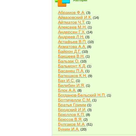
Авторы
Абрамов Ф.А.
(3)
Айвазовский И.К.
(14)
Айтматов Ч.Т.
(1)
Алексеев М.Н.
(1)
Андерсен Г.Х.
(14)
Андреев Л.Н.
(3)
Астафьев В.П.
(10)
Ахматова А.А.
(8)
Байрон Д.Г.
(10)
Бакшеев В.Н.
(1)
Бальзак О.
(10)
Бальмонт К.Д.
(1)
Басанец П.А.
(1)
Батюшков К.Н.
(9)
Бах И.С.
(1)
Билибин И.Я.
(1)
Блок А.А.
(8)
Богданов-Бельский Н.П.
(1)
Боттичелли С.М.
(1)
Братья Гримм
(1)
Бродский И.И.
(3)
Брюллов К.П.
(8)
Брюсов В.Я.
(2)
Булгаков М.А.
(51)
Бунин И.А.
(20)
Быков В.В.
(2)