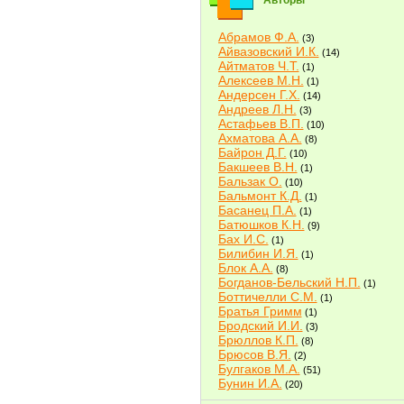
Авторы
Абрамов Ф.А.
(3)
Айвазовский И.К.
(14)
Айтматов Ч.Т.
(1)
Алексеев М.Н.
(1)
Андерсен Г.Х.
(14)
Андреев Л.Н.
(3)
Астафьев В.П.
(10)
Ахматова А.А.
(8)
Байрон Д.Г.
(10)
Бакшеев В.Н.
(1)
Бальзак О.
(10)
Бальмонт К.Д.
(1)
Басанец П.А.
(1)
Батюшков К.Н.
(9)
Бах И.С.
(1)
Билибин И.Я.
(1)
Блок А.А.
(8)
Богданов-Бельский Н.П.
(1)
Боттичелли С.М.
(1)
Братья Гримм
(1)
Бродский И.И.
(3)
Брюллов К.П.
(8)
Брюсов В.Я.
(2)
Булгаков М.А.
(51)
Бунин И.А.
(20)
Быков В.В.
(2)