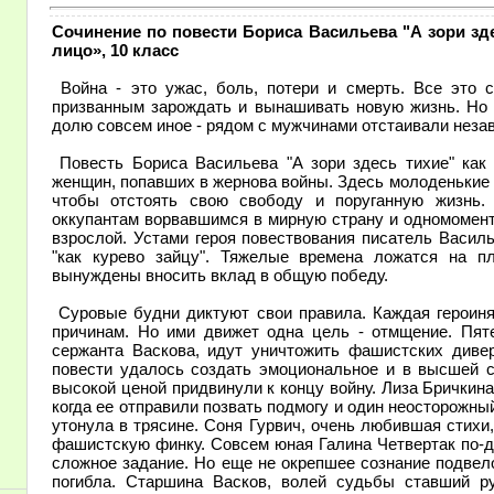
Сочинение по повести Бориса Васильева "А зори зде
лицо», 10 класс
Война - это ужас, боль, потери и смерть. Все это 
призванным зарождать и вынашивать новую жизнь. Но 
долю совсем иное - рядом с мужчинами отстаивали неза
Повесть Бориса Васильева "А зори здесь тихие" как 
женщин, попавших в жернова войны. Здесь молоденькие 
чтобы отстоять свою свободу и поруганную жизнь. 
оккупантам ворвавшимся в мирную страну и одномомен
взрослой. Устами героя повествования писатель Василь
"как курево зайцу". Тяжелые времена ложатся на 
вынуждены вносить вклад в общую победу.
Суровые будни диктуют свои правила. Каждая героиня
причинам. Но ими движет одна цель - отмщение. Пя
сержанта Васкова, идут уничтожить фашистских дивер
повести удалось создать эмоциональное и в высшей с
высокой ценой придвинули к концу войну. Лиза Бричкин
когда ее отправили позвать подмогу и один неосторожный
утонула в трясине. Соня Гурвич, очень любившая стихи,
фашистскую финку. Совсем юная Галина Четвертак по-де
сложное задание. Но еще не окрепшее сознание подвело
погибла. Старшина Васков, волей судьбы ставший р