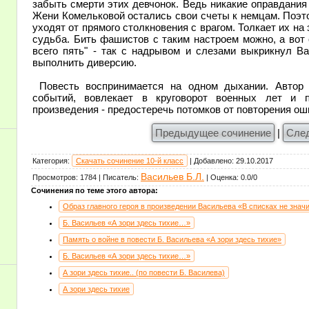
забыть смерти этих девчонок. Ведь никакие оправдания
Жени Комельковой остались свои счеты к немцам. Поэт
уходят от прямого столкновения с врагом. Толкает их на
судьба. Бить фашистов с таким настроем можно, а вот 
всего пять" - так с надрывом и слезами выкрикнул Ва
выполнить диверсию.
Повесть воспринимается на одном дыхании. Автор 
событий, вовлекает в круговорот военных лет и п
произведения - предостеречь потомков от повторения ош
Предыдущее сочинение
|
Сле
Категория
:
Скачать сочинение 10-й класс
|
Добавлено
:
29.10.2017
Васильев Б.Л.
Просмотров
:
1784
|
Писатель
:
|
Оценка
:
0.0
/
0
Сочинения по теме этого автора:
Образ главного героя в произведении Васильева «В списках не знач
Б. Васильев «А зори здесь тихие…»
Память о войне в повести Б. Васильева «А зори здесь тихие»
Б. Васильев «А зори здесь тихие…»
А зори здесь тихие.. (по повести Б. Василева)
А зори здесь тихие