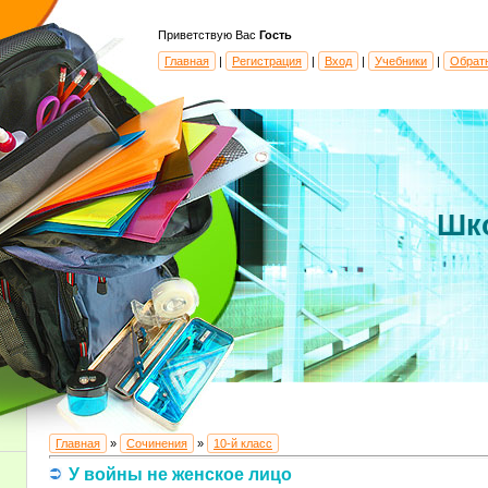
Приветствую Вас
Гость
Главная
|
Регистрация
|
Вход
|
Учебники
|
Обрат
Шк
Главная
»
Сочинения
»
10-й класс
У войны не женское лицо