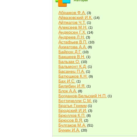
Авторы
Абрамов Ф.А.
(3)
Айвазовский И.К.
(14)
Айтматов Ч.Т.
(1)
Алексеев М.Н.
(1)
Андерсен Г.Х.
(14)
Андреев Л.Н.
(3)
Астафьев В.П.
(10)
Ахматова А.А.
(8)
Байрон Д.Г.
(10)
Бакшеев В.Н.
(1)
Бальзак О.
(10)
Бальмонт К.Д.
(1)
Басанец П.А.
(1)
Батюшков К.Н.
(9)
Бах И.С.
(1)
Билибин И.Я.
(1)
Блок А.А.
(8)
Богданов-Бельский Н.П.
(1)
Боттичелли С.М.
(1)
Братья Гримм
(1)
Бродский И.И.
(3)
Брюллов К.П.
(8)
Брюсов В.Я.
(2)
Булгаков М.А.
(51)
Бунин И.А.
(20)
Быков В.В.
(2)