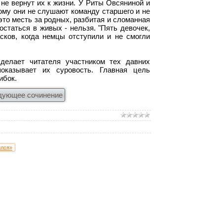
 не вернут их к жизни. У Риты Овсяниной и
ому они не слушают команду старшего и не
 это месть за родных, разбитая и сломанная
остаться в живых - нельзя. "Пять девочек,
сков, когда немцы отступили и не смогли
делает читателя участником тех давних
оказывает их суровость. Главная цель
ибок.
дующее сочинение
ился»