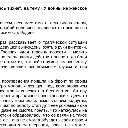
сь тихие", на тему «У войны не женское
совсем несовместимо с женским началом,
слабой половине человечества выпало на
висимость Родины.
раз рассказывает о трагической ситуации
девушки вынуждены взять в руки винтовки,
Главная идея героинь повести - мстить
тно сделавшими действительность до боли
ев отметит, что война нужна человечеству
плечи женщин неподъемным грузом и они
 произведения пришла на фронт по своим
теро молодых женщин, под командованием
сантов и исчезают в бессмертии. Автору
тепени правдивое повествование. Девчата
а очень торопилась помочь своим подругам,
 шаг по болоту стал для нее роковым - она
 даже не смогла понять, что наткнулась на
тски обрадовалась, что ее взяли на такое
 ее - она не смогла обуздать свой страх и
уководителем операции, вовек не сможет