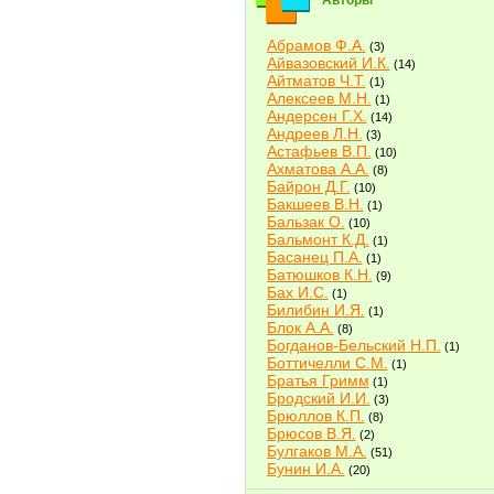
Авторы
Абрамов Ф.А.
(3)
Айвазовский И.К.
(14)
Айтматов Ч.Т.
(1)
Алексеев М.Н.
(1)
Андерсен Г.Х.
(14)
Андреев Л.Н.
(3)
Астафьев В.П.
(10)
Ахматова А.А.
(8)
Байрон Д.Г.
(10)
Бакшеев В.Н.
(1)
Бальзак О.
(10)
Бальмонт К.Д.
(1)
Басанец П.А.
(1)
Батюшков К.Н.
(9)
Бах И.С.
(1)
Билибин И.Я.
(1)
Блок А.А.
(8)
Богданов-Бельский Н.П.
(1)
Боттичелли С.М.
(1)
Братья Гримм
(1)
Бродский И.И.
(3)
Брюллов К.П.
(8)
Брюсов В.Я.
(2)
Булгаков М.А.
(51)
Бунин И.А.
(20)
Быков В.В.
(2)