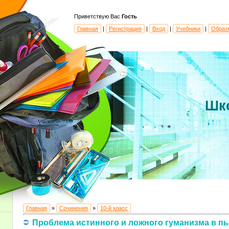
Приветствую Вас
Гость
Главная
|
Регистрация
|
Вход
|
Учебники
|
Обрат
Шк
Главная
»
Сочинения
»
10-й класс
Проблема истинного и ложного гуманизма в пь