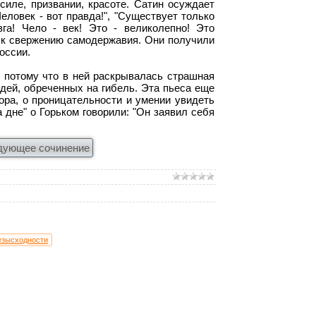
силе, призвании, красоте. Сатин осуждает
еловек - вот правда!", "Существует только
га! Чело - век! Это - великолепно! Это
и, к свержению самодержавия. Они получили
России.
 потому что в ней раскрывалась страшная
дей, обреченных на гибель. Эта пьеса еще
ора, о проницательности и умении увидеть
 дне" о Горьком говорили: "Он заявил себя
дующее сочинение
безысходности