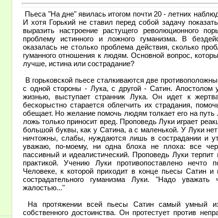
Пьеса "На дне" явилась итогом почти 20 - летних набл
И хотя Горький не ставил перед собой задачу показать
выразить настроение растущего революционного пор
проблему истинного и ложного гуманизма. В бездей
оказалась не столько проблема действия, сколько про
гуманного отношения к людям. Основной вопрос, который
лучше, истина или сострадание?
В горьковской пьесе сталкиваются две противоположные
с одной стороны - Лука, с другой - Сатин. Апостоло
жизнью, выступает странник Лука. Он идет к жертв
бескорыстно старается облегчить их страдания, помоч
обещает. Но желание помочь людям толкает его на путь
ложь только приносит вред. Проповедь Луки играет реакц
большой буквы, как у Сатина, а с маленькой. У Луки нет
ничтожны, слабы, нуждаются лишь в сострадании и ут
уважаю, по-моему, ни одна блоха не плоха: все черн
пассивный и идеалистический. Проповедь Луки терпит 
практикой. Учению Луки противопоставлено нечто 
Человеке, к которой приходит в конце пьесы Сатин и
сострадательного гуманизма Луки. "Надо уважать 
жалостью..."
На протяжении всей пьесы Сатин самый умный из 
собственного достоинства. Он протестует против непр