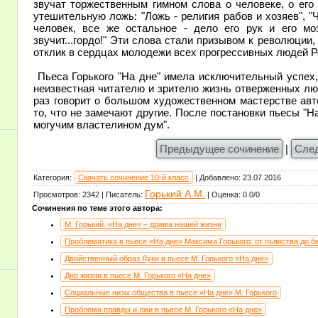
звучат торжественным гимном слова о человеке, о его 
утешительную ложь: "Ложь - религия рабов и хозяев", "Ч
человек, все же остальное - дело его рук и его моз
звучит...гордо!" Эти слова стали призывом к революци
отклик в сердцах молодежи всех прогрессивных людей 
Пьеса Горького "На дне" имела исключительный успех,
неизвестная читателю и зрителю жизнь отверженных лю
раз говорит о большом художественном мастерстве авт
то, что не замечают другие. После постановки пьесы "На
могучим властелином дум".
Предыдущее сочинение
|
Сле
Категория
:
Скачать сочинение 10-й класс
|
Добавлено
:
23.07.2016
Горький А.М.
Просмотров
:
2342
|
Писатель
:
|
Оценка
:
0.0
/
0
Сочинения по теме этого автора:
М. Горький. «На дне» – драма нашей жизни
Проблематика в пьесе «На дне» Максима Горького: от пьянства до 
Двойственный образ Луки в пьесе М. Горького «На дне»
Дно жизни в пьесе М. Горького «На дне»
Социальные низы общества в пьесе «На дне» М. Горького
Проблема правды и лжи в пьесе М. Горького «На дне»