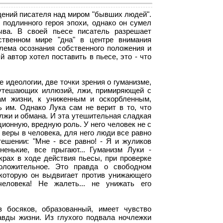
юдений писателя над миром "бывших людей".
 подлинного героя эпохи, однако он сумел
ыва. В своей пьесе писатель разрешает
ственном мире "дна" в центре внимания
блема осознания собственного положения и
 автор хотел поставить в пьесе, это - что
 идеологии, две точки зрения о гуманизме,
м утешающих иллюзий, лжи, примиряющей с
ам жизни, к униженным и оскорбленным,
ь им. Однако Лука сам не верит в то, что
 лжи и обмана. И эта утешительная сладкая
ионную, вредную роль. У него человек не с
 веры в человека, для него люди все равно
ешении: "Мне - все равно! - Я и жуликов
енькие, все прыгают... Гуманизм Луки -
крах в ходе действия пьесы, при проверке
положительное. Это правда о свободном
 которую он выдвигает против унижающего
человека! Не жалеть... не унижать его
босяков, образованный, имеет чувство
авды жизни. Из глухого подвала ночлежки