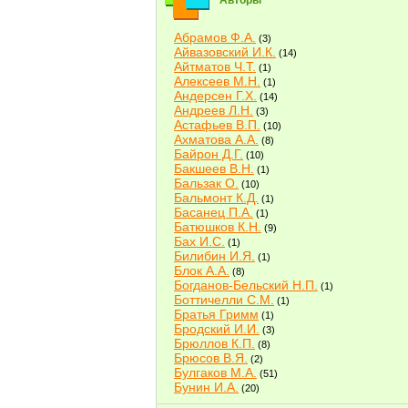
Авторы
Абрамов Ф.А.
(3)
Айвазовский И.К.
(14)
Айтматов Ч.Т.
(1)
Алексеев М.Н.
(1)
Андерсен Г.Х.
(14)
Андреев Л.Н.
(3)
Астафьев В.П.
(10)
Ахматова А.А.
(8)
Байрон Д.Г.
(10)
Бакшеев В.Н.
(1)
Бальзак О.
(10)
Бальмонт К.Д.
(1)
Басанец П.А.
(1)
Батюшков К.Н.
(9)
Бах И.С.
(1)
Билибин И.Я.
(1)
Блок А.А.
(8)
Богданов-Бельский Н.П.
(1)
Боттичелли С.М.
(1)
Братья Гримм
(1)
Бродский И.И.
(3)
Брюллов К.П.
(8)
Брюсов В.Я.
(2)
Булгаков М.А.
(51)
Бунин И.А.
(20)
Быков В.В.
(2)