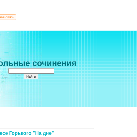
ная связь
ольные сочинения
есе Горького "На дне"